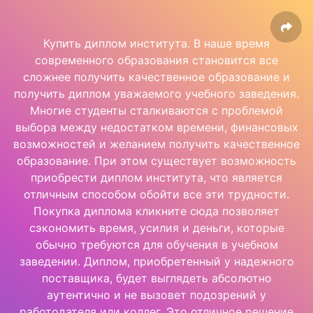
Купить диплом института. В наше время
современного образования становится все
сложнее получить качественное образование и
получить диплом уважаемого учебного заведения.
Многие студенты сталкиваются с проблемой
выбора между недостатком времени, финансовых
возможностей и желанием получить качественное
образование. При этом существует возможность
приобрести диплом института, что является
отличным способом обойти все эти трудности.
Покупка диплома кликните сюда позволяет
сэкономить время, усилия и деньги, которые
обычно требуются для обучения в учебном
заведении. Диплом, приобретенный у надежного
поставщика, будет выглядеть абсолютно
аутентично и не вызовет подозрений у
работодателя или коллег. Это отличное решение