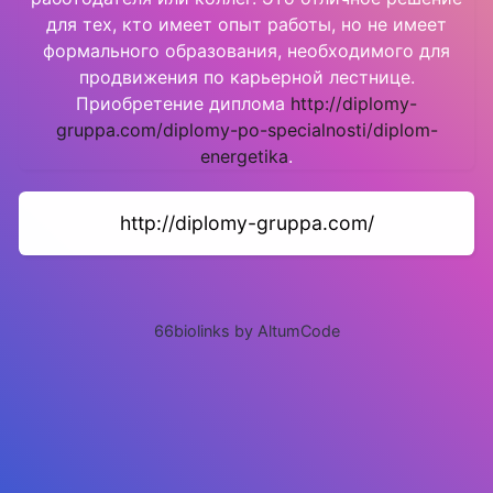
для тех, кто имеет опыт работы, но не имеет
формального образования, необходимого для
продвижения по карьерной лестнице.
Приобретение диплома
http://diplomy-
gruppa.com/diplomy-po-specialnosti/diplom-
energetika
.
http://diplomy-gruppa.com/
66biolinks by AltumCode