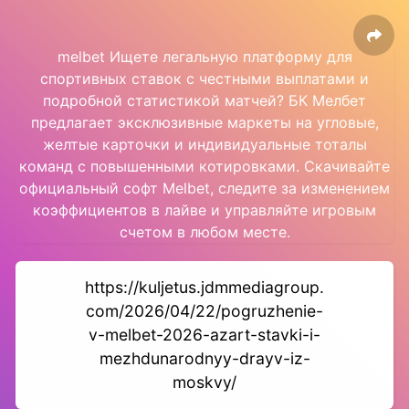
melbet Ищете легальную платформу для
спортивных ставок с честными выплатами и
подробной статистикой матчей? БК Мелбет
предлагает эксклюзивные маркеты на угловые,
желтые карточки и индивидуальные тоталы
команд с повышенными котировками. Скачивайте
официальный софт Melbet, следите за изменением
коэффициентов в лайве и управляйте игровым
счетом в любом месте.
https://kuljetus.jdmmediagroup.
com/2026/04/22/pogruzhenie-
v-melbet-2026-azart-stavki-i-
mezhdunarodnyy-drayv-iz-
moskvy/